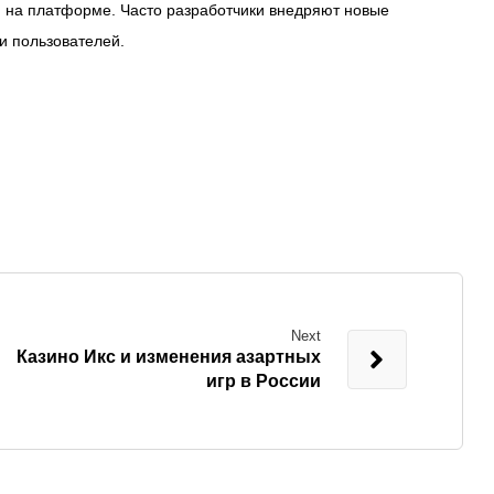
 на платформе. Часто разработчики внедряют новые
и пользователей.
Next
Казино Икс и изменения азартных
игр в России