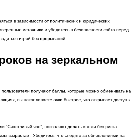
няться в зависимости от политических и юридических
веренные источники и убедитесь в безопасности сайта перед
ладиться игрой без прерываний.
гроков на зеркальном
ру пользователи получают баллы, которые можно обменивать на
акциях, вы накапливаете очки быстрее, что открывает доступ к
ли “Счастливый час”, позволяют делать ставки без риска
изы возрастает. Убедитесь, что следите за обновлениями на