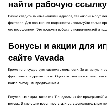
найти рабочую ссылку
Важно следить за изменениями адресов, так как они могут ме
факторов. Для повышения надежности используйте только про
его посещением. Это позволит избежать неприятностей и нас
Бонусы и акции для и
сайте Vavada
Кроме того, существует система лояльности. За активную иг
фриспины или другие призы. Оцените свои шансы: участвуя в 
более выгодным предложениям.
Регулярные акции, такие как “Понедельник без проигрышей” и
потерь. В такие дни вероятность выиграть дополнительные пр