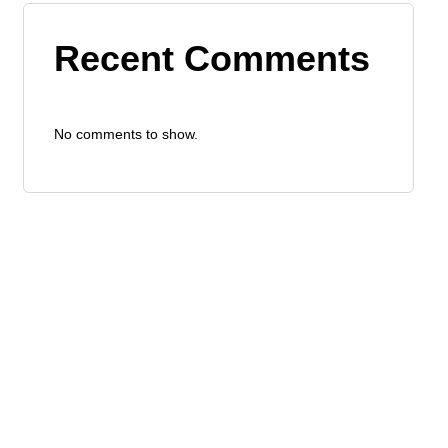
Recent Comments
No comments to show.