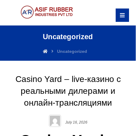
Uncategorized
Uncategorized
Casino Yard – live-казино с
реальными дилерами и
онлайн-трансляциями
July 16, 2026