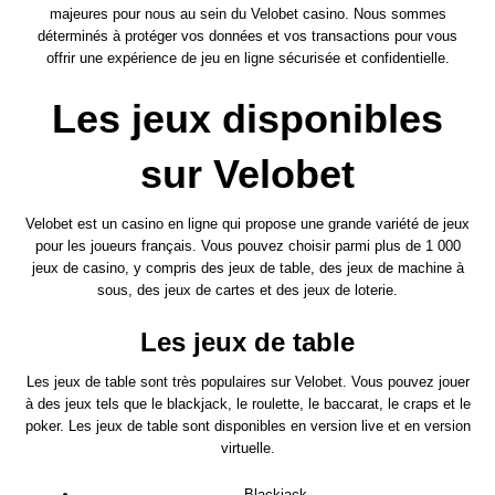
majeures pour nous au sein du Velobet casino. Nous sommes
déterminés à protéger vos données et vos transactions pour vous
offrir une expérience de jeu en ligne sécurisée et confidentielle.
Les jeux disponibles
sur Velobet
Velobet est un casino en ligne qui propose une grande variété de jeux
pour les joueurs français. Vous pouvez choisir parmi plus de 1 000
jeux de casino, y compris des jeux de table, des jeux de machine à
sous, des jeux de cartes et des jeux de loterie.
Les jeux de table
Les jeux de table sont très populaires sur Velobet. Vous pouvez jouer
à des jeux tels que le blackjack, le roulette, le baccarat, le craps et le
poker. Les jeux de table sont disponibles en version live et en version
virtuelle.
Blackjack