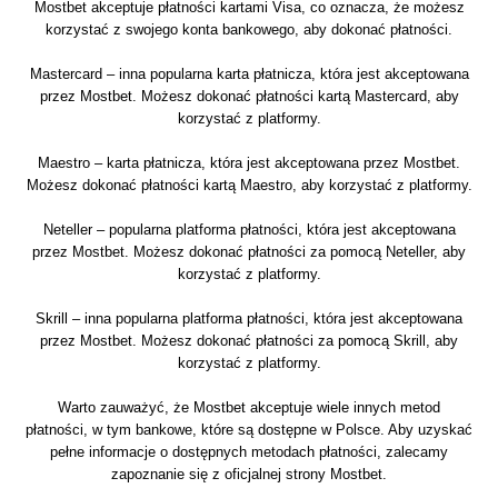
Mostbet akceptuje płatności kartami Visa, co oznacza, że możesz
korzystać z swojego konta bankowego, aby dokonać płatności.
Mastercard – inna popularna karta płatnicza, która jest akceptowana
przez Mostbet. Możesz dokonać płatności kartą Mastercard, aby
korzystać z platformy.
Maestro – karta płatnicza, która jest akceptowana przez Mostbet.
Możesz dokonać płatności kartą Maestro, aby korzystać z platformy.
Neteller – popularna platforma płatności, która jest akceptowana
przez Mostbet. Możesz dokonać płatności za pomocą Neteller, aby
korzystać z platformy.
Skrill – inna popularna platforma płatności, która jest akceptowana
przez Mostbet. Możesz dokonać płatności za pomocą Skrill, aby
korzystać z platformy.
Warto zauważyć, że Mostbet akceptuje wiele innych metod
płatności, w tym bankowe, które są dostępne w Polsce. Aby uzyskać
pełne informacje o dostępnych metodach płatności, zalecamy
zapoznanie się z oficjalnej strony Mostbet.