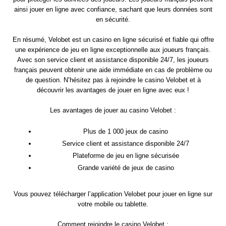
ainsi jouer en ligne avec confiance, sachant que leurs données sont
en sécurité.
En résumé, Velobet est un casino en ligne sécurisé et fiable qui offre
une expérience de jeu en ligne exceptionnelle aux joueurs français.
Avec son service client et assistance disponible 24/7, les joueurs
français peuvent obtenir une aide immédiate en cas de problème ou
de question. N’hésitez pas à rejoindre le casino Velobet et à
découvrir les avantages de jouer en ligne avec eux !
Les avantages de jouer au casino Velobet :
Plus de 1 000 jeux de casino
Service client et assistance disponible 24/7
Plateforme de jeu en ligne sécurisée
Grande variété de jeux de casino
Vous pouvez télécharger l’application Velobet pour jouer en ligne sur
votre mobile ou tablette.
Comment rejoindre le casino Velobet :