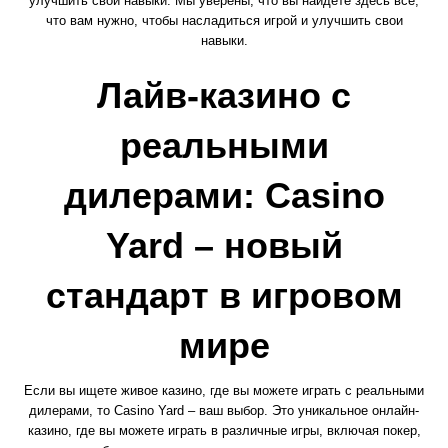
улучшить свои навыки. Мы уверены, что вы найдете здесь все,
что вам нужно, чтобы насладиться игрой и улучшить свои
навыки.
Лайв-казино с
реальными
дилерами: Casino
Yard – новый
стандарт в игровом
мире
Если вы ищете живое казино, где вы можете играть с реальными
дилерами, то Casino Yard – ваш выбор. Это уникальное онлайн-
казино, где вы можете играть в различные игры, включая покер,