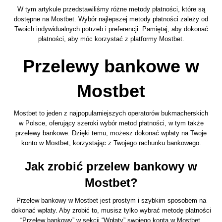
W tym artykule przedstawiliśmy różne metody płatności, które są
dostępne na Mostbet. Wybór najlepszej metody płatności zależy od
Twoich indywidualnych potrzeb i preferencji. Pamiętaj, aby dokonać
płatności, aby móc korzystać z platformy Mostbet.
Przelewy bankowe w
Mostbet
Mostbet to jeden z najpopularniejszych operatorów bukmacherskich
w Polsce, oferujący szeroki wybór metod płatności, w tym także
przelewy bankowe. Dzięki temu, możesz dokonać wpłaty na Twoje
konto w Mostbet, korzystając z Twojego rachunku bankowego.
Jak zrobić przelew bankowy w
Mostbet?
Przelew bankowy w Mostbet jest prostym i szybkim sposobem na
dokonać wpłaty. Aby zrobić to, musisz tylko wybrać metodę płatności
“Przelew bankowy” w sekcji “Wpłaty” swojego konta w Mostbet,