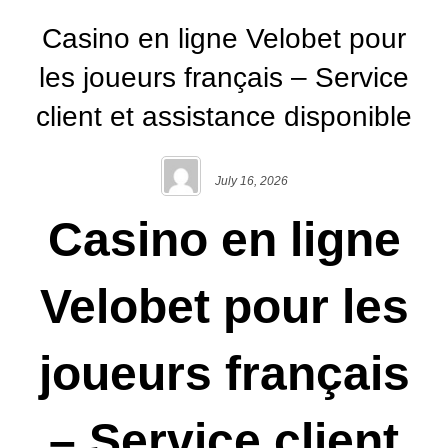
Casino en ligne Velobet pour
les joueurs français – Service
client et assistance disponible
July 16, 2026
Casino en ligne
Velobet pour les
joueurs français
– Service client