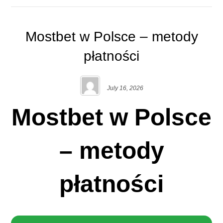
Mostbet w Polsce – metody
płatności
July 16, 2026
Mostbet w Polsce
– metody
płatności