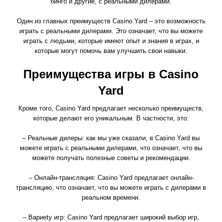
бинго и другие, с реальными дилерами.
Один из главных преимуществ Casino Yard – это возможность
играть с реальными дилерами. Это означает, что вы можете
играть с людьми, которые имеют опыт и знания в играх, и
которые могут помочь вам улучшить свои навыки.
Преимущества игры в Casino
Yard
Кроме того, Casino Yard предлагает несколько преимуществ,
которые делают его уникальным. В частности, это:
– Реальные дилеры: как мы уже сказали, в Casino Yard вы
можете играть с реальными дилерами, что означает, что вы
можете получать полезные советы и рекомендации.
– Онлайн-трансляция: Casino Yard предлагает онлайн-
трансляцию, что означает, что вы можете играть с дилерами в
реальном времени.
– Вариety игр: Casino Yard предлагает широкий выбор игр,