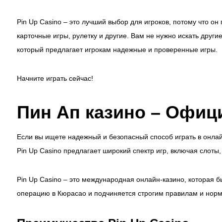
Pin Up Casino – это лучший выбор для игроков, потому что он
карточные игры, рулетку и другие. Вам не нужно искать другие
который предлагает игрокам надежные и проверенные игры.
Начните играть сейчас!
Пин Ап казино – Офиц
Если вы ищете надежный и безопасный способ играть в онлай
Pin Up Casino предлагает широкий спектр игр, включая слоты,
Pin Up Casino – это международная онлайн-казино, которая 
операцию в Кюрасао и подчиняется строгим правилам и норма