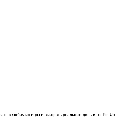
ать в любимые игры и выиграть реальные деньги, то Pin Up