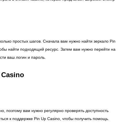
колько простых шагов. Сначала вам нужно найти зеркало Pin
чтобы найти подходящий ресурс. Затем вам нужно перейти на
сти ваш логин и пароль.
 Casino
но, поэтому вам нужно регулярно проверять доступность
ться к поддержке Pin Up Casino, чтобы получить помощь.