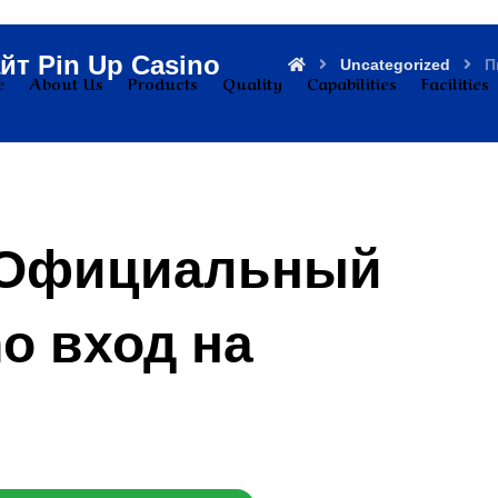
т Pin Up Casino
Uncategorized
П
e
About Us
Products
Quality
Capabilities
Facilities
– Официальный
no вход на