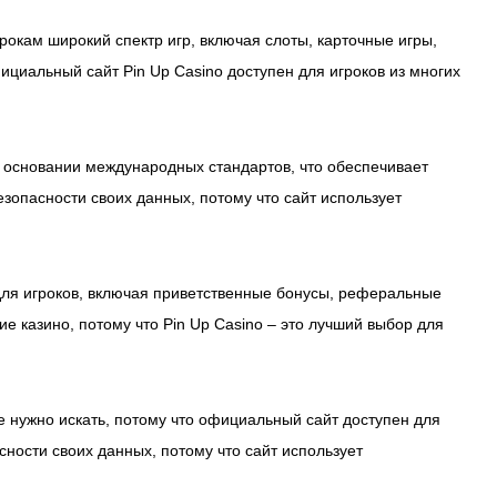
грокам широкий спектр игр, включая слоты, карточные игры,
фициальный сайт Pin Up Casino доступен для игроков из многих
 основании международных стандартов, что обеспечивает
езопасности своих данных, потому что сайт использует
для игроков, включая приветственные бонусы, реферальные
е казино, потому что Pin Up Casino – это лучший выбор для
не нужно искать, потому что официальный сайт доступен для
сности своих данных, потому что сайт использует