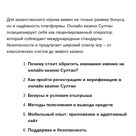
Для казахстанского игрока важен не только размер бонуса,
но и надёжность платформы. Онлайн казино Султан
позиционирует себя как лицензированный оператор,
который соблюдает международные стандарты
безопасности и предлагает широкий спектр игр – от
классических слотов до живого казино.
Почему стоит обратить внимание именно на
онлайн казино Султан?
Как пройти регистрацию и верификацию в
онлайн казино Султан
Бонусы и условия отыгрыша
Методы пополнения и вывода средств
Мобильный опыт: приложение и адаптивный
сайт
Поддержка и безопасность