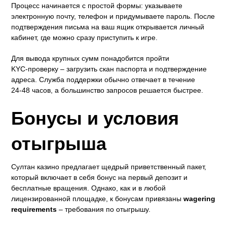
Процесс начинается с простой формы: указываете
электронную почту, телефон и придумываете пароль. После
подтверждения письма на ваш ящик открывается личный
кабинет, где можно сразу приступить к игре.
Для вывода крупных сумм понадобится пройти
KYC‑проверку – загрузить скан паспорта и подтверждение
адреса. Служба поддержки обычно отвечает в течение
24‑48 часов, а большинство запросов решается быстрее.
Бонусы и условия
отыгрыша
Султан казино предлагает щедрый приветственный пакет,
который включает в себя бонус на первый депозит и
бесплатные вращения. Однако, как и в любой
лицензированной площадке, к бонусам привязаны
wagering
requirements
– требования по отыгрышу.