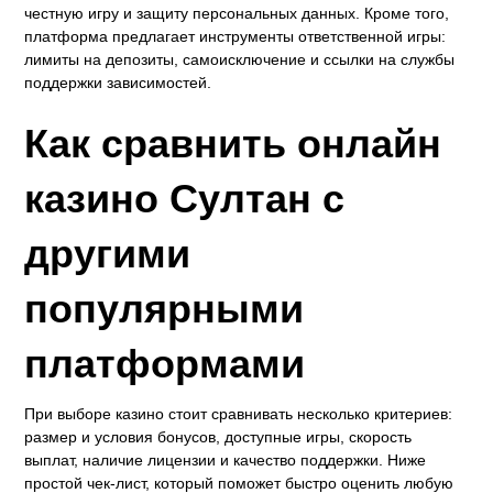
честную игру и защиту персональных данных. Кроме того,
платформа предлагает инструменты ответственной игры:
лимиты на депозиты, самоисключение и ссылки на службы
поддержки зависимостей.
Как сравнить онлайн
казино Султан с
другими
популярными
платформами
При выборе казино стоит сравнивать несколько критериев:
размер и условия бонусов, доступные игры, скорость
выплат, наличие лицензии и качество поддержки. Ниже
простой чек‑лист, который поможет быстро оценить любую