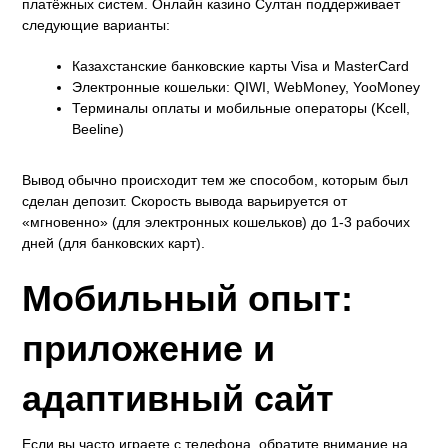
платёжных систем. Онлайн казино Султан поддерживает
следующие варианты:
Казахстанские банковские карты Visa и MasterCard
Электронные кошельки: QIWI, WebMoney, YooMoney
Терминалы оплаты и мобильные операторы (Kcell,
Beeline)
Вывод обычно происходит тем же способом, которым был
сделан депозит. Скорость вывода варьируется от
«мгновенно» (для электронных кошельков) до 1‑3 рабочих
дней (для банковских карт).
Мобильный опыт:
приложение и
адаптивный сайт
Если вы часто играете с телефона, обратите внимание на