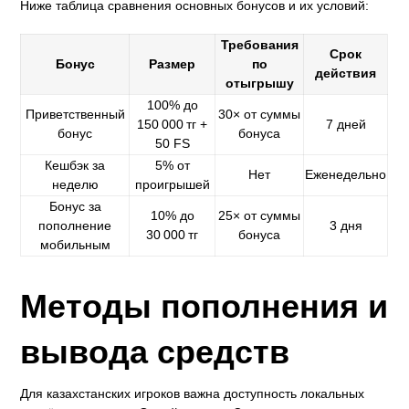
Ниже таблица сравнения основных бонусов и их условий:
Требования
Срок
Бонус
Размер
по
действия
отыгрышу
100% до
Приветственный
30× от суммы
150 000 тг +
7 дней
бонус
бонуса
50 FS
Кешбэк за
5% от
Нет
Еженедельно
неделю
проигрышей
Бонус за
10% до
25× от суммы
пополнение
3 дня
30 000 тг
бонуса
мобильным
Методы пополнения и
вывода средств
Для казахстанских игроков важна доступность локальных