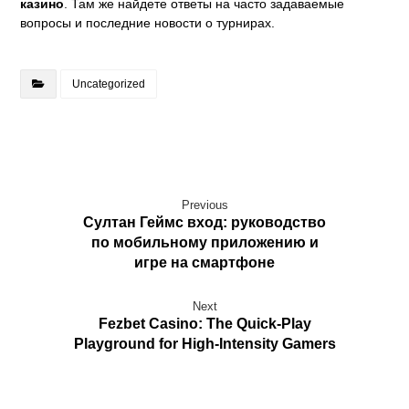
казино
. Там же найдете ответы на часто задаваемые
вопросы и последние новости о турнирах.
Uncategorized
Previous
Султан Геймс вход: руководство
по мобильному приложению и
игре на смартфоне
Next
Fezbet Casino: The Quick‑Play
Playground for High‑Intensity Gamers