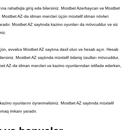
ına rahatlıqla giriş edə bilərsiniz. Mostbet Azerbaycan və Mostbet
iz. Mostbet AZ-də idman mərcləri üçün müxtəlif idman növləri
yaradır. Mostbet AZ saytında kazino oyunları da mövcuddur və siz
niz.
çün, əvvəlcə Mostbet AZ saytına daxil olun və hesab açın. Hesab
lərsiniz. Mostbet AZ saytında müxtəlif ödəniş üsulları mövcuddur,
stbet AZ-də idman mərcləri və kazino oyunlarından istifadə edərkən,
zino oyunlarını öyrənməlisiniz. Mostbet AZ saytında müxtəlif
anmaq imkanı yaradır.