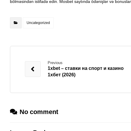
bölməsindən istifadə edin. Mosbet saytında ödənişlər və bonuslar h
Uncategorized
Previous
1xbet – ставки на спорт и казино
1хбет (2026)
No comment