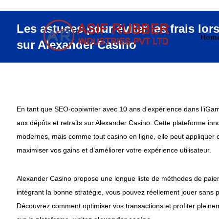
Les astuces pour éviter les frais lor
Hom
sur Alexander Casino
En tant que SEO-copiwriter avec 10 ans d’expérience dans l’iGamin
aux dépôts et retraits sur Alexander Casino. Cette plateforme inn
modernes, mais comme tout casino en ligne, elle peut appliquer
maximiser vos gains et d’améliorer votre expérience utilisateur.
Alexander Casino propose une longue liste de méthodes de paiem
intégrant la bonne stratégie, vous pouvez réellement jouer sans p
Découvrez comment optimiser vos transactions et profiter pleinem