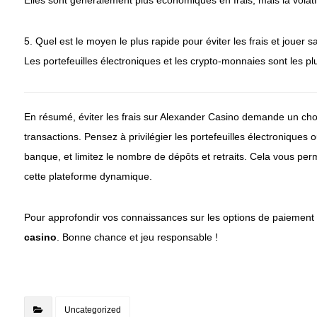
Elles sont généralement plus économiques en frais, mais la volatil
5. Quel est le moyen le plus rapide pour éviter les frais et jouer s
Les portefeuilles électroniques et les crypto-monnaies sont les plus
En résumé, éviter les frais sur Alexander Casino demande un cho
transactions. Pensez à privilégier les portefeuilles électroniques o
banque, et limitez le nombre de dépôts et retraits. Cela vous perm
cette plateforme dynamique.
Pour approfondir vos connaissances sur les options de paiement e
casino
. Bonne chance et jeu responsable !
Uncategorized