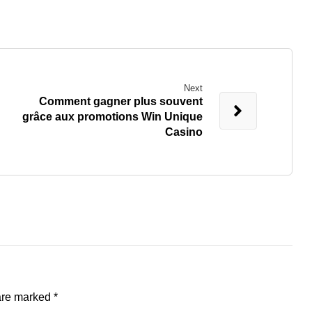
Next
Comment gagner plus souvent
grâce aux promotions Win Unique
Casino
 are marked
*