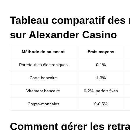
Tableau comparatif des
sur Alexander Casino
Méthode de paiement
Frais moyens
Portefeuilles électroniques
0-1%
Carte bancaire
1-3%
Virement bancaire
0-2%, parfois fixes
Crypto-monnaies
0-0.5%
Comment gérer les retrai