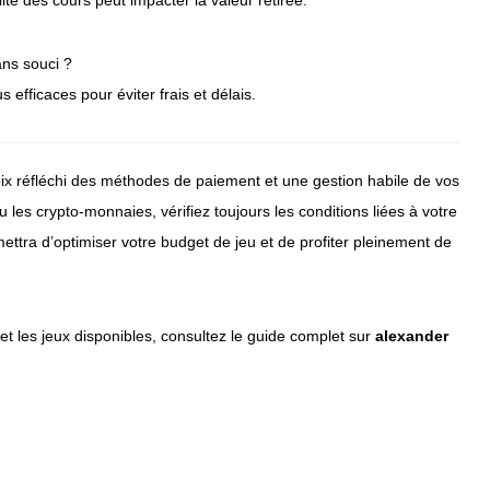
ité des cours peut impacter la valeur retirée.
ans souci ?
 efficaces pour éviter frais et délais.
ix réfléchi des méthodes de paiement et une gestion habile de vos
u les crypto-monnaies, vérifiez toujours les conditions liées à votre
ettra d’optimiser votre budget de jeu et de profiter pleinement de
t les jeux disponibles, consultez le guide complet sur
alexander