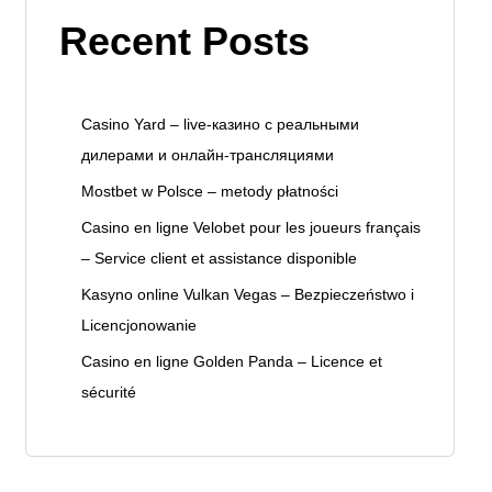
Recent Posts
Casino Yard – live-казино с реальными
дилерами и онлайн-трансляциями
Mostbet w Polsce – metody płatności
Casino en ligne Velobet pour les joueurs français
– Service client et assistance disponible
Kasyno online Vulkan Vegas – Bezpieczeństwo i
Licencjonowanie
Casino en ligne Golden Panda – Licence et
sécurité