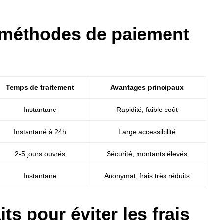
 méthodes de paiement
Temps de traitement
Avantages principaux
Instantané
Rapidité, faible coût
Instantané à 24h
Large accessibilité
2-5 jours ouvrés
Sécurité, montants élevés
Instantané
Anonymat, frais très réduits
ts pour éviter les frais