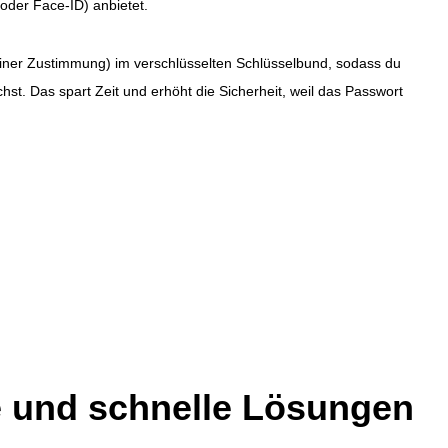
 oder Face‑ID) anbietet.
iner Zustimmung) im verschlüsselten Schlüsselbund, sodass du
t. Das spart Zeit und erhöht die Sicherheit, weil das Passwort
 und schnelle Lösungen