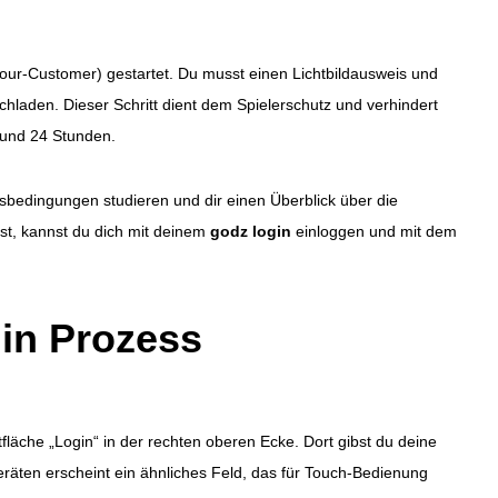
ur‑Customer) gestartet. Du musst einen Lichtbildausweis und
hladen. Dieser Schritt dient dem Spielerschutz und verhindert
 und 24 Stunden.
sbedingungen studieren und dir einen Überblick über die
ist, kannst du dich mit deinem
godz login
einloggen und mit dem
gin Prozess
läche „Login“ in der rechten oberen Ecke. Dort gibst du deine
eräten erscheint ein ähnliches Feld, das für Touch‑Bedienung