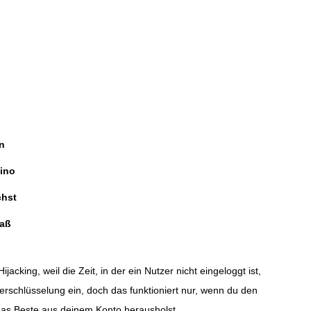
n
ino
chst
paß
acking, weil die Zeit, in der ein Nutzer nicht eingeloggt ist,
Verschlüsselung ein, doch das funktioniert nur, wenn du den
 das Beste aus deinem Konto herausholst.