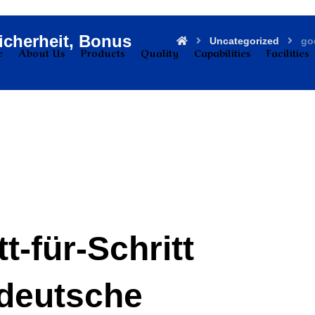
icherheit, Bonus
Uncategorized
go
e
About Us
Products
Quality
Capabilities
Facilities
t‑für‑Schritt
 deutsche