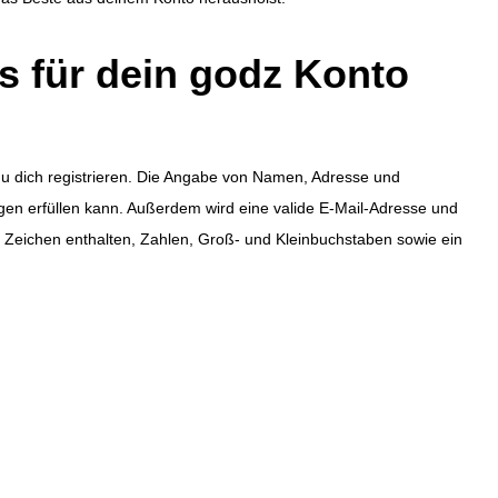
is für dein godz Konto
u dich registrieren. Die Angabe von Namen, Adresse und
gen erfüllen kann. Außerdem wird eine valide E‑Mail‑Adresse und
8 Zeichen enthalten, Zahlen, Groß‑ und Kleinbuchstaben sowie ein