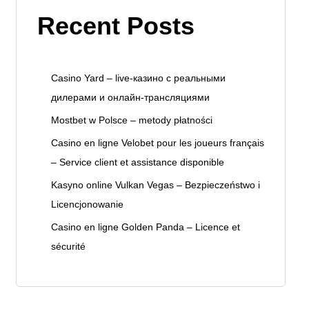
Recent Posts
Casino Yard – live-казино с реальными
дилерами и онлайн-трансляциями
Mostbet w Polsce – metody płatności
Casino en ligne Velobet pour les joueurs français
– Service client et assistance disponible
Kasyno online Vulkan Vegas – Bezpieczeństwo i
Licencjonowanie
Casino en ligne Golden Panda – Licence et
sécurité