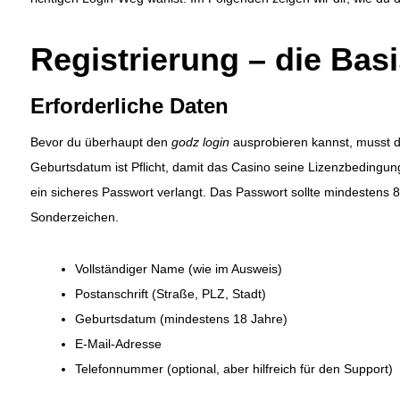
Registrierung – die Bas
Erforderliche Daten
Bevor du überhaupt den
godz login
ausprobieren kannst, musst d
Geburtsdatum ist Pflicht, damit das Casino seine Lizenzbedingun
ein sicheres Passwort verlangt. Das Passwort sollte mindestens 
Sonderzeichen.
Vollständiger Name (wie im Ausweis)
Postanschrift (Straße, PLZ, Stadt)
Geburtsdatum (mindestens 18 Jahre)
E‑Mail-Adresse
Telefonnummer (optional, aber hilfreich für den Support)