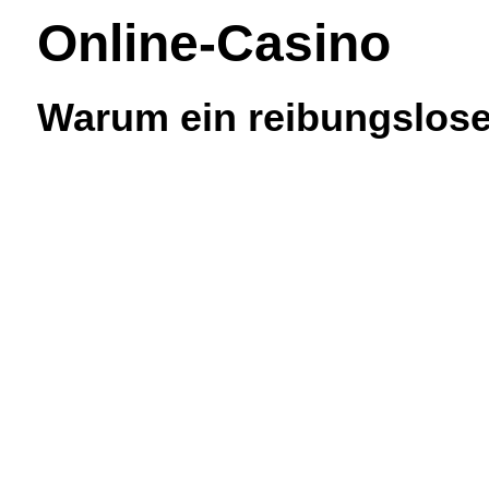
Online‑Casino
Warum ein reibungsloser