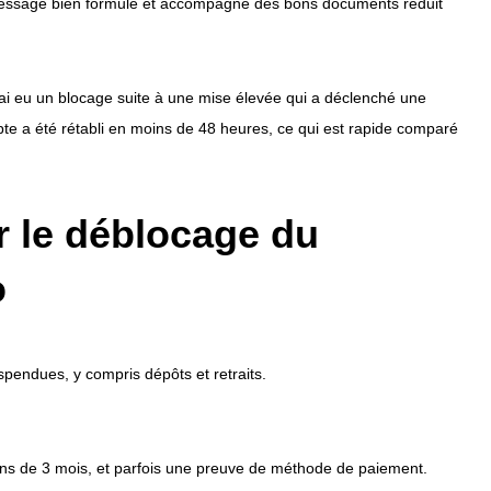
e message bien formulé et accompagné des bons documents réduit
’ai eu un blocage suite à une mise élevée qui a déclenché une
te a été rétabli en moins de 48 heures, ce qui est rapide comparé
r le déblocage du
o
spendues, y compris dépôts et retraits.
 moins de 3 mois, et parfois une preuve de méthode de paiement.