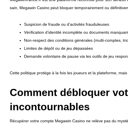
sain, Megawin Casino peut bloquer temporairement ou définitiveme
Suspicion de fraude ou d’activités frauduleuses
Vérification d’identité incomplète ou documents manquan
Non-respect des conditions générales (multi-comptes, tri
Limites de dépôt ou de jeu dépassées
Demande volontaire de pause via les outils de jeu respo
Cette politique protège à la fois les joueurs et la plateforme, mai
Comment débloquer votr
incontournables
Récupérer votre compte Megawin Casino ne relève pas du mystère. 