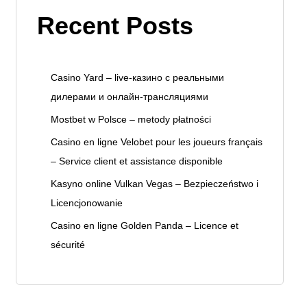
Recent Posts
Casino Yard – live-казино с реальными
дилерами и онлайн-трансляциями
Mostbet w Polsce – metody płatności
Casino en ligne Velobet pour les joueurs français
– Service client et assistance disponible
Kasyno online Vulkan Vegas – Bezpieczeństwo i
Licencjonowanie
Casino en ligne Golden Panda – Licence et
sécurité