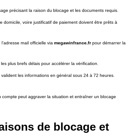
age précisant la raison du blocage et les documents requis.
e domicile, voire justificatif de paiement doivent être prêts à
 l’adresse mail officielle via
megawinfrance.fr
pour démarrer la
s plus brefs délais pour accélérer la vérification.
 valident les informations en général sous 24 à 72 heures.
u compte peut aggraver la situation et entraîner un blocage
aisons de blocage et