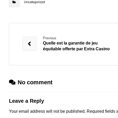
Uncategorized
Previous
Quelle est la garantie de jeu
équitable offerte par Extra Casino
No comment
Leave a Reply
Your email address will not be published.
Required fields