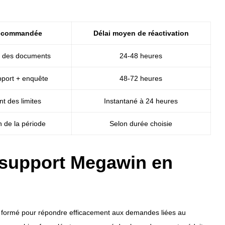
recommandée
Délai moyen de réactivation
e des documents
24-48 heures
pport + enquête
48-72 heures
t des limites
Instantané à 24 heures
n de la période
Selon durée choisie
u support Megawin en
et formé pour répondre efficacement aux demandes liées au