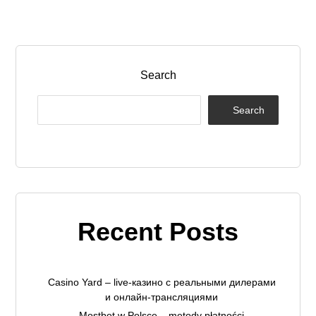
Search
Search
Recent Posts
Casino Yard – live-казино с реальными дилерами
и онлайн-трансляциями
Mostbet w Polsce – metody płatności