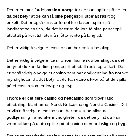
Det er en stor fordel
casino norge
for de som spiller på nettet,
da det betyr at de kan få sine pengespill utbetalt raskt og
enkelt. Det er også en stor fordel for de som spiller på
landbaserte casino, da det betyr at de kan få sine pengespill
utbetalt på kort tid, uten å måtte vente på lang tid.
Det er viktig å velge et casino som har rask utbetaling
Det er viktig å velge et casino som har rask utbetaling, da det
betyr at du kan få dine pengespill utbetalt raskt og enkelt. Det
er også viktig å velge et casino som har godkjenning fra norske
myndigheter, da det betyr at du kan være sikker på at du spiller
på et casino som er lovlige og trygt.
I Norge er det flere casino og nettcasino som tilbyr rask
utbetaling, blant annet Norsk Netcasino og Norske Casino. Det
er viktig å velge et casino som har rask utbetaling og
godkjenning fra norske myndigheter, da det betyr at du kan
være sikker på at du spiller på et casino som er lovlige og trygt.