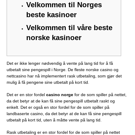
Velkommen til Norges
beste kasinoer
Velkommen til våre beste
norske kasinoer
Det er ikke lenger nødvendig å vente på lang tid for å få
utbetalt sine pengespill i Norge. De fleste norske casino og
nettcasino har nå implementert rask utbetaling, som gjør det
mulig å få pengene sine utbetalt på kort tid.
Det er en stor fordel
casino norge
for de som spiller på nettet,
da det betyr at de kan få sine pengespill utbetalt raskt og
enkelt. Det er også en stor fordel for de som spiller på
landbaserte casino, da det betyr at de kan få sine pengespill
utbetalt på kort tid, uten å måtte vente på lang tid.
Rask utbetaling er en stor fordel for de som spiller på nettet