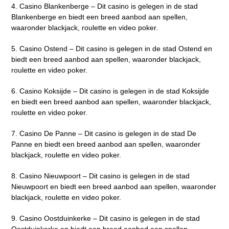
4. Casino Blankenberge – Dit casino is gelegen in de stad
Blankenberge en biedt een breed aanbod aan spellen,
waaronder blackjack, roulette en video poker.
5. Casino Ostend – Dit casino is gelegen in de stad Ostend en
biedt een breed aanbod aan spellen, waaronder blackjack,
roulette en video poker.
6. Casino Koksijde – Dit casino is gelegen in de stad Koksijde
en biedt een breed aanbod aan spellen, waaronder blackjack,
roulette en video poker.
7. Casino De Panne – Dit casino is gelegen in de stad De
Panne en biedt een breed aanbod aan spellen, waaronder
blackjack, roulette en video poker.
8. Casino Nieuwpoort – Dit casino is gelegen in de stad
Nieuwpoort en biedt een breed aanbod aan spellen, waaronder
blackjack, roulette en video poker.
9. Casino Oostduinkerke – Dit casino is gelegen in de stad