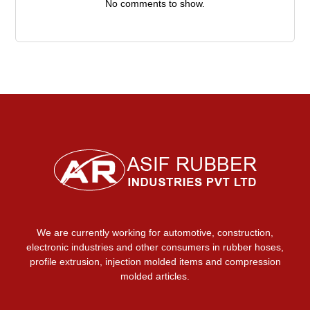
No comments to show.
We are currently working for automotive, construction,
electronic industries and other consumers in rubber hoses,
profile extrusion, injection molded items and compression
molded articles.