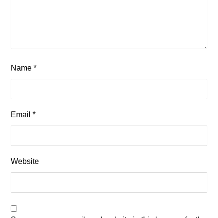
Name
*
Email
*
Website