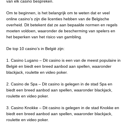
van elk casino bespreken.
Om te beginnen, is het belangrijk om te weten dat er veel
online casino’s zijn die licenties hebben van de Belgische
overheid. Dit betekent dat ze aan bepaalde normen en regels
moeten voldoen, waaronder de bescherming van spelers en
het beperken van het risico van gambling.
De top 10 casino’s in België zijn:
1. Casino Lugano – Dit casino is een van de meest populaire in
België en biedt een breed aanbod aan spellen, waaronder
blackjack, roulette en video poker.
2. Casino de Spa – Dit casino is gelegen in de stad Spa en
biedt een breed aanbod aan spellen, waaronder blackjack,
roulette en video poker.
3. Casino Knokke – Dit casino is gelegen in de stad Knokke en
biedt een breed aanbod aan spellen, waaronder blackjack,
roulette en video poker.