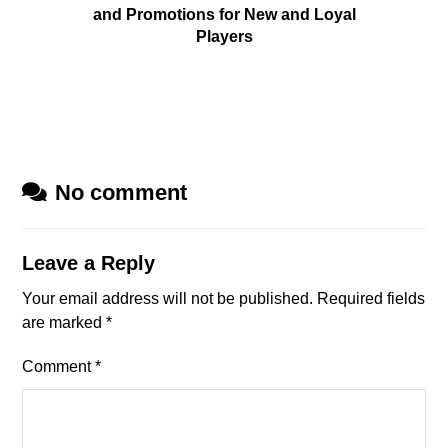
and Promotions for New and Loyal
Players
No comment
Leave a Reply
Your email address will not be published.
Required fields
are marked
*
Comment
*